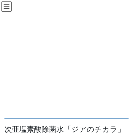
コ
ナ
ン
ビ
テ
ゲ
ン
ー
その他取扱商品
ツ
シ
へ
ョ
ス
ン
HOME
その他取扱商品
キ
に
ッ
移
プ
動
弊社では床暖房・カビ処理以外の商品の取り扱いもございます。
皆様により快適な暮らしを実現していただけるような商品ライン
ナップとなっておりますので、ぜひ各商品のご紹介ページもご覧
ください。
商品の詳細や購入に関するご質問は、
お問合せフォーム
またはお
電話にて承っております。
次亜塩素酸除菌水「ジアのチカラ」