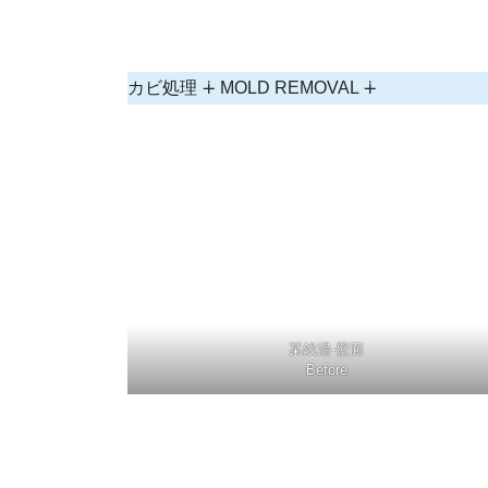
カビ処理 ∔ MOLD REMOVAL ∔
某銭湯-壁面
Before