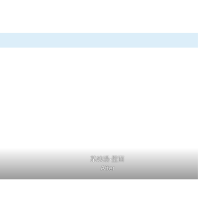
某銭湯-壁面
After