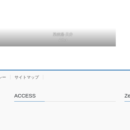
某銭湯-天井
After
シー
サイトマップ
ACCESS
Z