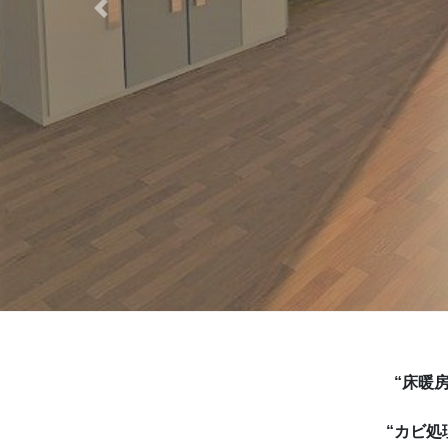
Previous
“床暖
“カビ処