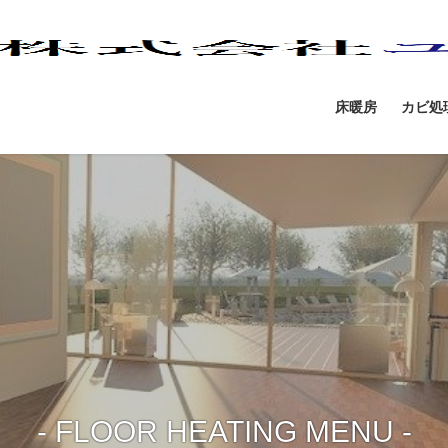
床暖房
カビ処
- FLOOR HEATING MENU -