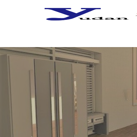
コ
ナ
ン
ビ
テ
ゲ
ン
ー
ツ
シ
へ
ョ
ス
ン
キ
に
ッ
移
プ
動