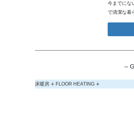
今までにない
で清潔な暮
– 
床暖房 ∔ FLOOR HEATING ∔